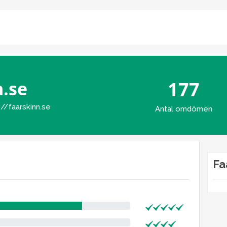
n.se
177
://faarskinn.se
Antal omdömen
Fa