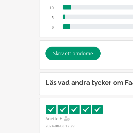
10
3
9
Skriv ett omdöme
Läs vad andra tycker om Fa
Anette H
2024-08-08 12:29