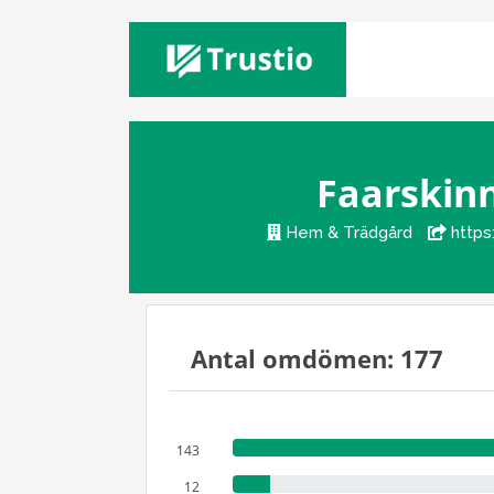
Faarskin
Hem & Trädgård
https
Antal omdömen: 177
143
12