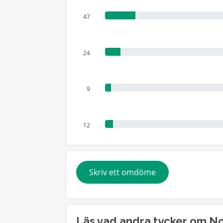
47
24
9
12
Skriv ett omdöme
Läs vad andra tycker om N