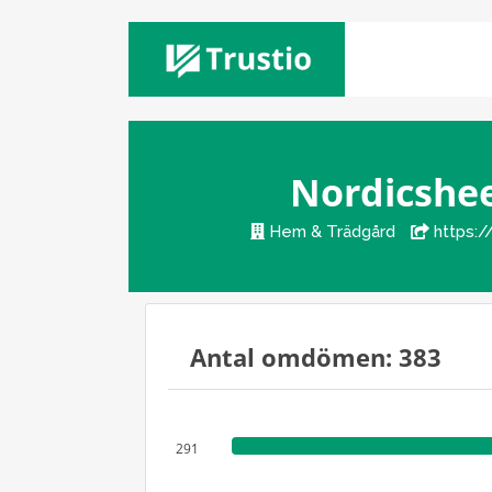
Nordicshe
Hem & Trädgård
https:/
Antal omdömen: 383
291