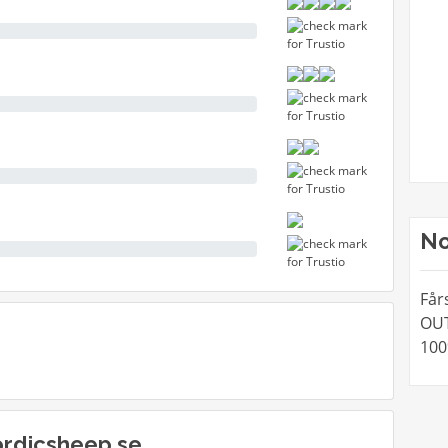
No
Får
OUT
100
ordicsheep.se